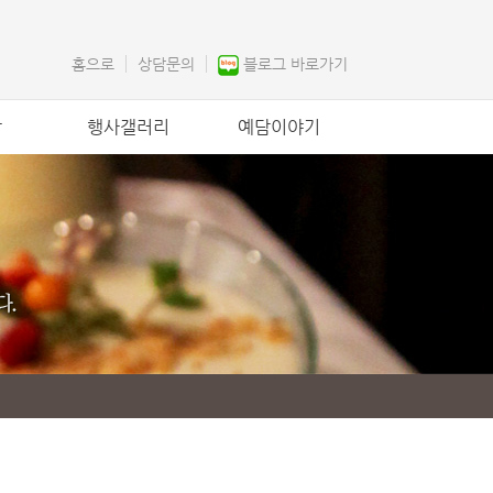
홈으로
상담문의
블로그 바로가기
락
행사갤러리
예담이야기
행사갤러리
인사말
공지사항
고객후기
상담문의
Q&A
찾아오시는길